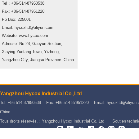
Tel：+86-514-87950538
Fax: +86-514-87951220
Po Box: 225001
Email: hycoxltd@aliyun.com
Website: www.hycox.com
Adresse: No 28, Gaoyun Section,
Xiaying Yuetang Town, Yizheng,
Yangzhou City, Jiangsu Province. China
Yangzhou Hycox Industrial Co.,Ltd
Tel: +86-514-87950538 Fax: +86-514-87951220 Email: hycoxltd@aliyun.co
China
Tous droits réservés.：Yangzhou Hycox Industrial Co.,Ltd Soutien techn
Nos plate-formes communes：