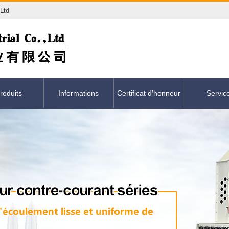
,Ltd
roduits
Informations
Certificat d′honneur
Servic