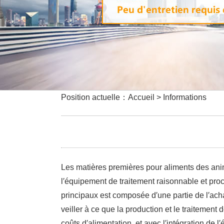
Position actuelle：Accueil > Informations
Les matières premières pour aliments des anima
l′équipement de traitement raisonnable et procé
principaux est composée d′une partie de l′achat
veiller à ce que la production et le traiteme
coûts d′alimentation, et avec l′intégration de 