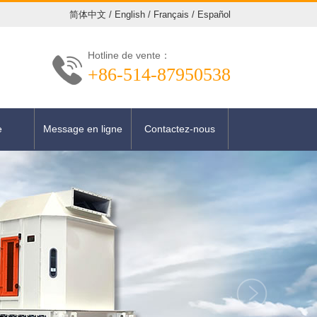
简体中文
/
English
/
Français
/
Español
Hotline de vente：
+86-514-87950538
e
Message en ligne
Contactez-nous