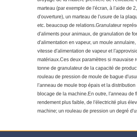
marteau (par exemple de l′écran, à l′aide de 
d′ouverture), un marteau de l′usure de la plaque
etc. beaucoup de relations.Granulateur repré
d′aliments pour animaux, de granulation de fon
d′alimentation en vapeur, un moule annulaire, 
vitesse d′alimentation de vapeur et l′approvi
matériaux.Ces deux paramètres si mauvaise ré
tonne de granulateur de la capacité de producti
rouleau de pression de moule de bague d′usure 
l′anneau de moule trop épais et la distributio
blocage de la machine.En outre, l′anneau de f
rendement plus faible, de l′électricité plus é
machine; un rouleau de pression un degré d′usu