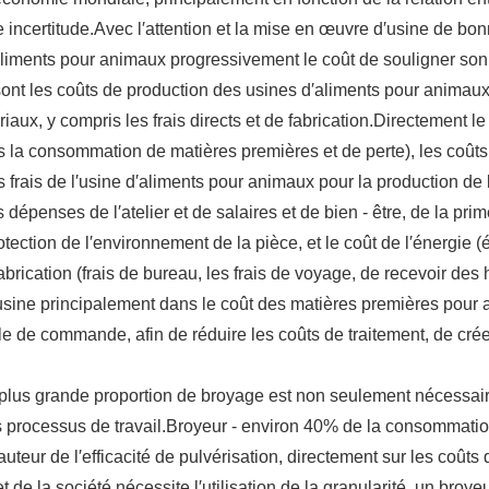
e incertitude.Avec l′attention et la mise en œuvre d′usine de bo
iments pour animaux progressivement le coût de souligner son
sont les coûts de production des usines d′aliments pour animaux
riaux, y compris les frais directs et de fabrication.Directement 
la consommation de matières premières et de perte), les coûts de
s frais de l′usine d′aliments pour animaux pour la production de l
 dépenses de l′atelier et de salaires et de bien - être, de la pr
otection de l′environnement de la pièce, et le coût de l′énergie (
fabrication (frais de bureau, les frais de voyage, de recevoir des 
sine principalement dans le coût des matières premières pour a
le de commande, afin de réduire les coûts de traitement, de cré
 la plus grande proportion de broyage est non seulement nécessair
 processus de travail.Broyeur - environ 40% de la consommatio
uteur de l′efficacité de pulvérisation, directement sur les coût
t de la société nécessite l′utilisation de la granularité, un broy