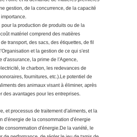
nne gestion, de la concurrence, de la capacité
 importance.
 pour la production de produits ou de la
le coût matériel comprend des matières
 transport, des sacs, des étiquettes, de fil
′Organisation et la gestion de ce qui s′est
ime d′assurance, la prime de l′Agence,
électricité, le charbon, les redevances de
honoraires, fournitures, etc.).Le potentiel de
liments des animaux visant à éliminer, après
er des avantages pour les entreprises.
e, et processus de traitement d′aliments, et la
n d′énergie de la consommation d′énergie
s de consommation d′énergie.De la variété, le
eur de performance, de régler le jeu de tamis de