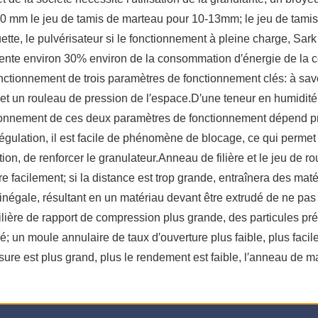
2,0 mm le jeu de tamis de marteau pour 10-13mm; le jeu de tamis
tte, le pulvérisateur si le fonctionnement à pleine charge, Sark e
sente environ 30% environ de la consommation d′énergie de la c
ctionnement de trois paramètres de fonctionnement clés: à savoir
et un rouleau de pression de l′espace.D′une teneur en humidité 
sionnement de ces deux paramètres de fonctionnement dépend pr
gulation, il est facile de phénomène de blocage, ce qui permet
on, de renforcer le granulateur.Anneau de filière et le jeu de ro
facilement; si la distance est trop grande, entraînera des maté
n inégale, résultant en un matériau devant être extrudé de ne p
ilière de rapport de compression plus grande, des particules pr
levé; un moule annulaire de taux d′ouverture plus faible, plus f
re est plus grand, plus le rendement est faible, l′anneau de mat