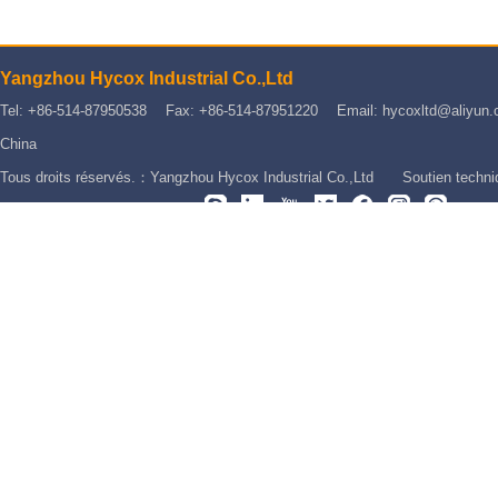
Yangzhou Hycox Industrial Co.,Ltd
Tel: +86-514-87950538 Fax: +86-514-87951220 Email: hycoxltd@aliyun.co
China
Tous droits réservés.：Yangzhou Hycox Industrial Co.,Ltd Soutien techn
Nos plate-formes communes：