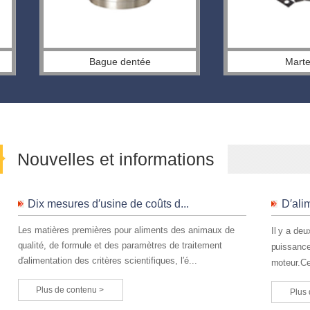
Bague dentée
Marteau
Nouvelles et informations
Dix mesures d′usine de coûts d...
D′ali
Mécanisme de la presse
Disque du br
Les matières premières pour aliments des animaux de
Il y a de
qualité, de formule et des paramètres de traitement
puissance,
d′alimentation des critères scientifiques, l′é...
moteur.Ce
Plus de contenu >
Plus 